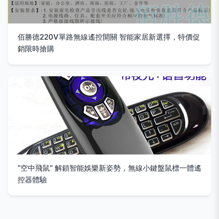
佰勝德220V單路無線遙控開關 智能家居新選擇，特價促
銷限時搶購
“空中飛鼠” 解鎖智能娛樂新姿勢，無線小鍵盤鼠標一體遙
控器體驗