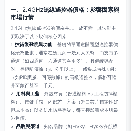
一、2.4GHz無線遙控器價格：影響因素與
市場行情
2.4GHz無線遙控器的價格并非一成不變，其波動主
要取決于以下幾個核心因素：
1.
技術復雜度與功能
：基礎的單通道開關型遙控器價
格最為低廉，通常在幾元到十幾元人民幣；而支持多
通道（如四通道、六通道甚至更多）、具備編碼配
對、長距離傳輸（如1公里以上）、或集成特殊功能
（如PID調參、回傳數據）的高級遙控器，價格可躍
升至數百甚至上千元。
2.
用料與工藝
：外殼材質（普通塑料 vs 工程防摔塑
料）、按鍵手感、內部芯片方案（進口芯片穩定性好
但成本高）以及防水防塵等級，都直接影響成本與最
終售價。
3.
品牌與渠道
：知名品牌（如FrSky、Flysky在航模