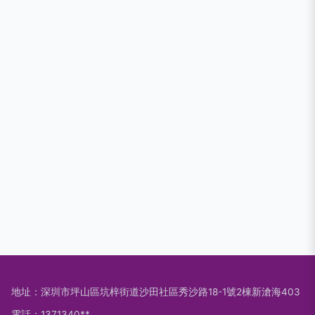
地址：深圳市坪山區坑梓街道沙田社區秀沙路18-1號2棟新滄海403
電話：1371340**