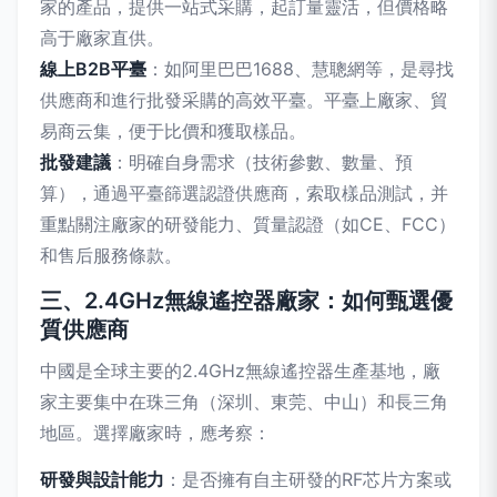
家的產品，提供一站式采購，起訂量靈活，但價格略
高于廠家直供。
線上B2B平臺
：如阿里巴巴1688、慧聰網等，是尋找
供應商和進行批發采購的高效平臺。平臺上廠家、貿
易商云集，便于比價和獲取樣品。
批發建議
：明確自身需求（技術參數、數量、預
算），通過平臺篩選認證供應商，索取樣品測試，并
重點關注廠家的研發能力、質量認證（如CE、FCC）
和售后服務條款。
三、2.4GHz無線遙控器廠家：如何甄選優
質供應商
中國是全球主要的2.4GHz無線遙控器生產基地，廠
家主要集中在珠三角（深圳、東莞、中山）和長三角
地區。選擇廠家時，應考察：
研發與設計能力
：是否擁有自主研發的RF芯片方案或