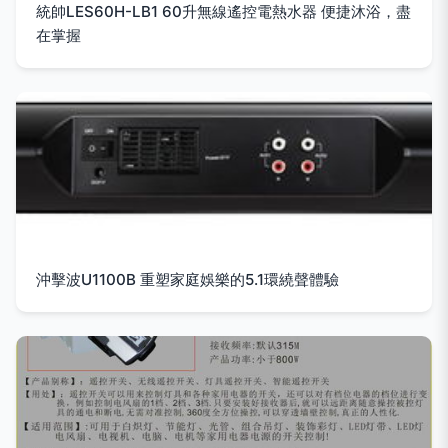
統帥LES60H-LB1 60升無線遙控電熱水器 便捷沐浴，盡
在掌握
沖擊波U1100B 重塑家庭娛樂的5.1環繞聲體驗