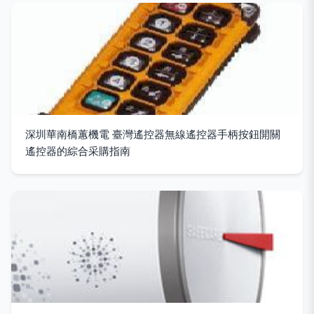
深圳華南橋蕙機電 臺灣遙控器無線遙控器手柄按鈕開關
遙控器的綜合采購指南