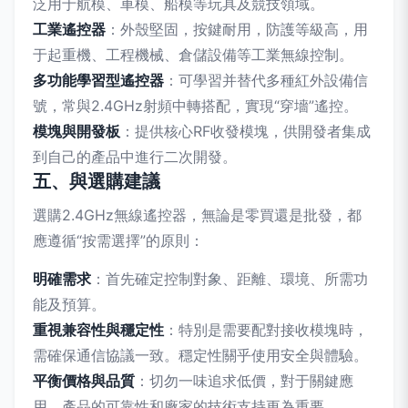
泛用于航模、車模、船模等玩具及競技領域。
工業遙控器
：外殼堅固，按鍵耐用，防護等級高，用
于起重機、工程機械、倉儲設備等工業無線控制。
多功能學習型遙控器
：可學習并替代多種紅外設備信
號，常與2.4GHz射頻中轉搭配，實現“穿墻”遙控。
模塊與開發板
：提供核心RF收發模塊，供開發者集成
到自己的產品中進行二次開發。
五、與選購建議
選購2.4GHz無線遙控器，無論是零買還是批發，都
應遵循“按需選擇”的原則：
明確需求
：首先確定控制對象、距離、環境、所需功
能及預算。
重視兼容性與穩定性
：特別是需要配對接收模塊時，
需確保通信協議一致。穩定性關乎使用安全與體驗。
平衡價格與品質
：切勿一味追求低價，對于關鍵應
用，產品的可靠性和廠家的技術支持更為重要。