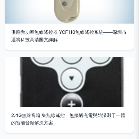
供應微功率無線遙控器 YCF110無線遙控系統——深圳市
運籌科技高清圖文詳解
2.4G無線音箱 集無線遙控、無接觸充電與防潑濺于一體
的智能音頻解決方案