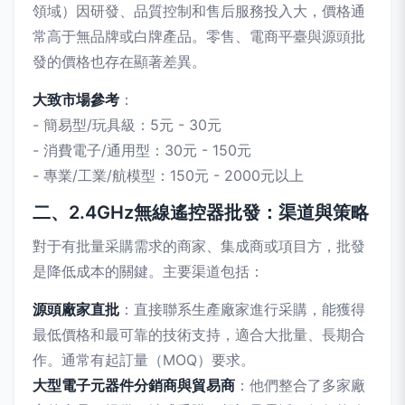
領域）因研發、品質控制和售后服務投入大，價格通
常高于無品牌或白牌產品。零售、電商平臺與源頭批
發的價格也存在顯著差異。
大致市場參考
：
- 簡易型/玩具級：5元 - 30元
- 消費電子/通用型：30元 - 150元
- 專業/工業/航模型：150元 - 2000元以上
二、2.4GHz無線遙控器批發：渠道與策略
對于有批量采購需求的商家、集成商或項目方，批發
是降低成本的關鍵。主要渠道包括：
源頭廠家直批
：直接聯系生產廠家進行采購，能獲得
最低價格和最可靠的技術支持，適合大批量、長期合
作。通常有起訂量（MOQ）要求。
大型電子元器件分銷商與貿易商
：他們整合了多家廠